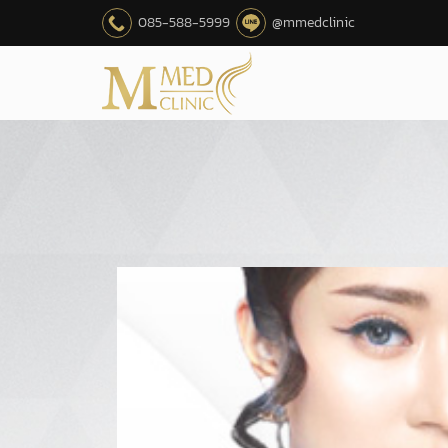
085-588-5999
@mmedclinic