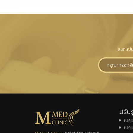
ลงทะเบี
ปรับร
โปร
โปรแ