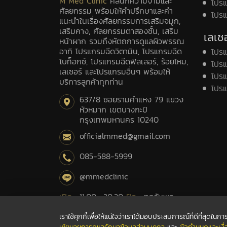
M Med Clinic
คลินิกความงามและ
โปรแ
ศัลยกรรม พร้อมให้คำปรึกษาและคำ
โปร
แนะนำในเรื่องศัลยกรรมการเสริมจมูก,
เสริมคาง, ศัลยกรรมตาสองชั้น, เสริม
เลเซอ
หน้าผาก รวมถึงหัตถการดูแลผิวพรรณ
อาทิ โปรแกรมฉีดวิตามิน, โปรแกรมฉีด
โปร
โบท็อกซ์, โปรแกรมฉีดฟิลเลอร์, ร้อยไหม,
โปรแ
เลเซอร์ และโปรแกรมอื่นๆ พร้อมให้
โปรแ
บริการลูกค้าทุกท่าน
โปรแ
637/8 ซอยรามคำแหง 79 แขวง
หัวหมาก เขตบางกะปิ
กรุงเทพมหานคร 10240
officialmmed@gmail.com
085-588-5999
@mmedclinic
เปิด :
11.00 -20.30
ปิด :
ทุกวันพุธ
เราใช้คุกกี้เพื่อให้แน่ใจว่าเราได้มอบประสบการณ์ที่ดีที่สุดใ