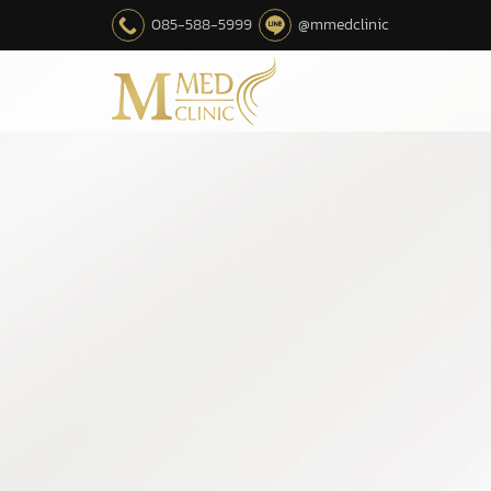
085-588-5999
@mmedclinic